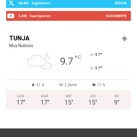
68,467
Seguidores
SEGUIR
5,430
Suscriptores
SUSCRIBIRTE
TUNJA
Muy Nuboso
°
9.7
°
C
9.7
°
9.7
91 %
2.2kmh
71 %
LUN
MAR
MIÉ
JUE
VIE
17
°
17
°
15
°
15
°
9
°