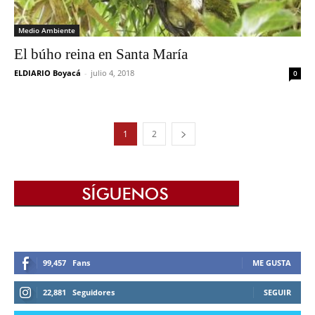
Medio Ambiente
El búho reina en Santa María
ELDIARIO Boyacá
-
julio 4, 2018
0
1
2
99,457
Fans
ME GUSTA
22,881
Seguidores
SEGUIR