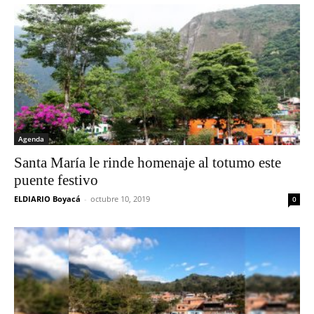
Agenda
Santa María le rinde homenaje al totumo este
puente festivo
ELDIARIO Boyacá
-
octubre 10, 2019
0