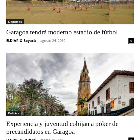
Deportes
Garagoa tendrá moderno estadio de fútbol
ELDIARIO Boyacá
-
agosto 24, 2019
0
Política
Experiencia y juventud cobijan a póker de
precandidatos en Garagoa
ELDIARIO Boyacá
-
marzo 29, 2019