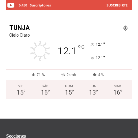
5,430
Suscriptores
SUSCRIBIRTE
TUNJA
Cielo Claro
°
12.1
°
C
12.1
°
12.1
71 %
2kmh
4 %
VIE
SÁB
DOM
LUN
MAR
15
°
16
°
15
°
13
°
16
°
Secciones