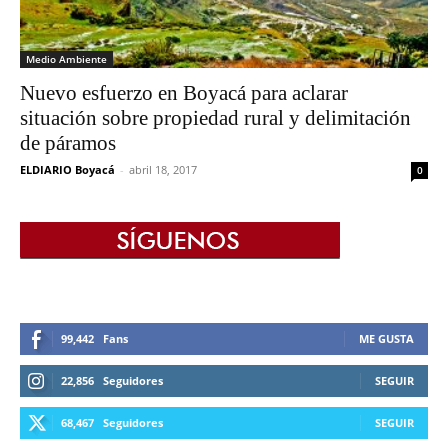
Medio Ambiente
Nuevo esfuerzo en Boyacá para aclarar
situación sobre propiedad rural y delimitación
de páramos
ELDIARIO Boyacá
-
abril 18, 2017
0
99,442
Fans
ME GUSTA
22,856
Seguidores
SEGUIR
68,467
Seguidores
SEGUIR