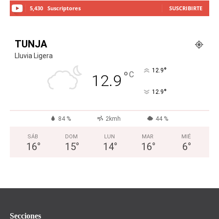
5,430
Suscriptores
SUSCRIBIRTE
TUNJA
Lluvia Ligera
°
12.9
°
C
12.9
°
12.9
84 %
2kmh
44 %
SÁB
DOM
LUN
MAR
MIÉ
16
°
15
°
14
°
16
°
6
°
Secciones