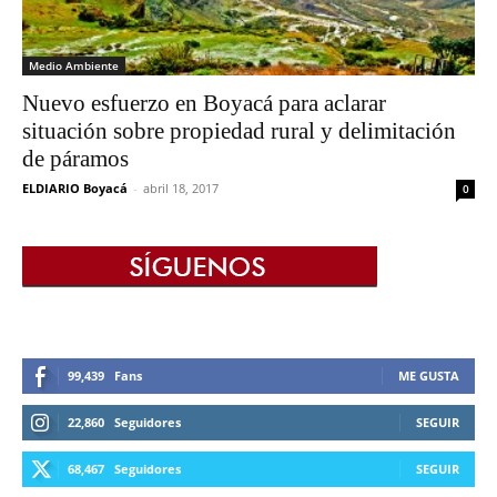
Medio Ambiente
Nuevo esfuerzo en Boyacá para aclarar
situación sobre propiedad rural y delimitación
de páramos
ELDIARIO Boyacá
-
abril 18, 2017
0
99,439
Fans
ME GUSTA
22,860
Seguidores
SEGUIR
68,467
Seguidores
SEGUIR