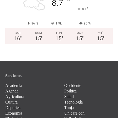
°
8.7
°
8.7
86 %
1.9kmh
96 %
SÁB
DOM
LUN
MAR
MIÉ
16
°
15
°
15
°
15
°
15
°
Secciones
Academia
Occidente
Agenda
Política
Agricultura
Salud
Cultura
Tecnología
Deportes
Tunja
Economía
Un café con