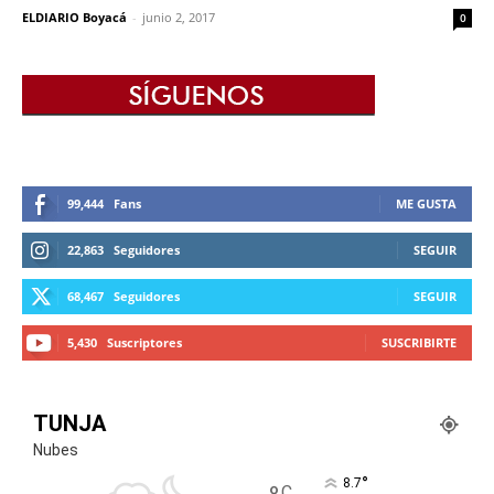
ELDIARIO Boyacá
-
junio 2, 2017
0
99,444
Fans
ME GUSTA
22,863
Seguidores
SEGUIR
68,467
Seguidores
SEGUIR
5,430
Suscriptores
SUSCRIBIRTE
TUNJA
Nubes
°
8.7
C