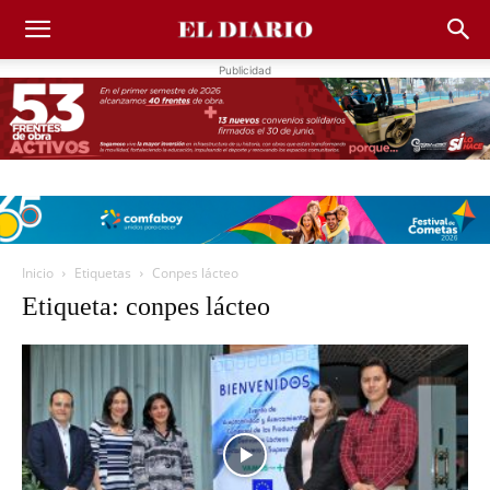
Publicidad
Inicio
Etiquetas
Conpes lácteo
Etiqueta: conpes lácteo