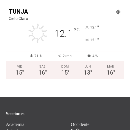
TUNJA
Cielo Claro
°
12.1
°
C
12.1
°
12.1
71 %
2kmh
4 %
VIE
SÁB
DOM
LUN
MAR
15
°
16
°
15
°
13
°
16
°
Secciones
Academia
Occidente