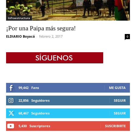
Infraestructura
¡Por una Paipa más segura!
ELDIARIO Boyacá
-
febrero 2, 2017
0
99,442
Fans
ME GUSTA
22,856
Seguidores
SEGUIR
68,467
Seguidores
SEGUIR
5,430
Suscriptores
SUSCRIBIRTE