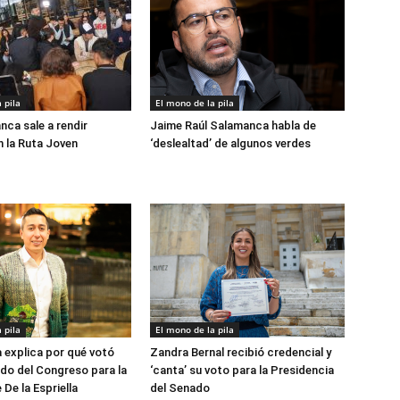
 pila
El mono de la pila
nca sale a rendir
Jaime Raúl Salamanca habla de
 la Ruta Joven
‘deslealtad’ de algunos verdes
 pila
El mono de la pila
explica por qué votó
Zandra Bernal recibió credencial y
lado del Congreso para la
‘canta’ su voto para la Presidencia
De la Espriella
del Senado