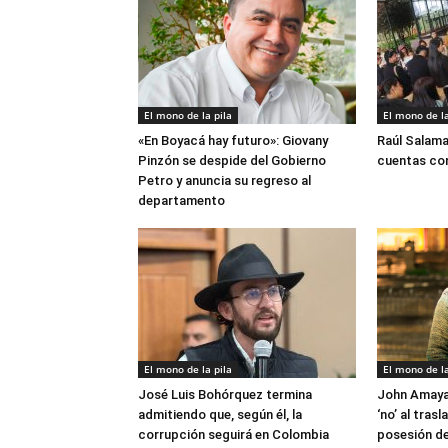
El mono de la pila
El mono de la
«En Boyacá hay futuro»: Giovany
Raúl Salama
Pinzón se despide del Gobierno
cuentas con
Petro y anuncia su regreso al
departamento
El mono de la pila
El mono de la
José Luis Bohórquez termina
John Amaya 
admitiendo que, según él, la
‘no’ al tras
corrupción seguirá en Colombia
posesión de 