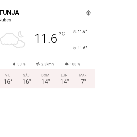
TUNJA
Nubes
°
11.6
°
C
11.6
°
11.6
83 %
2.3kmh
100 %
VIE
SÁB
DOM
LUN
MAR
16
°
16
°
14
°
14
°
7
°