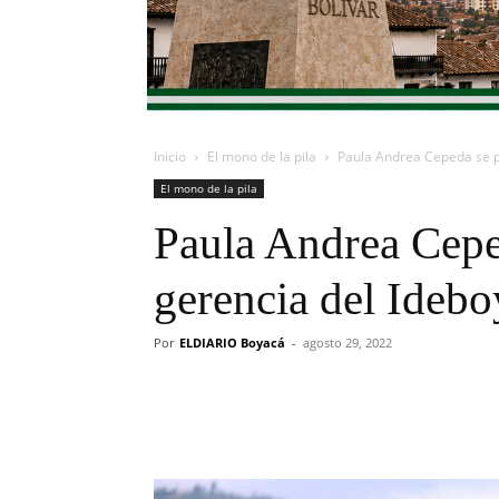
Inicio
El mono de la pila
Paula Andrea Cepeda se p
El mono de la pila
Paula Andrea Cepe
gerencia del Idebo
Por
ELDIARIO Boyacá
-
agosto 29, 2022
Cuota