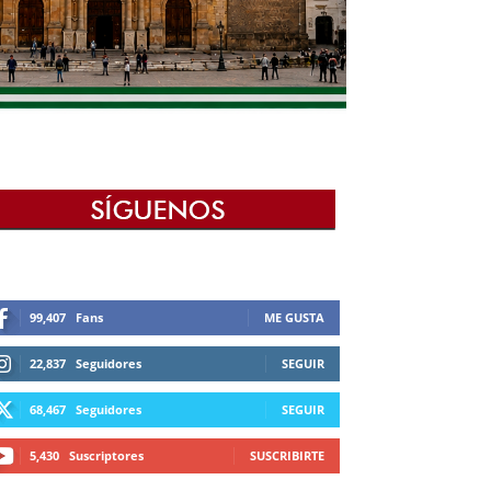
99,407
Fans
ME GUSTA
22,837
Seguidores
SEGUIR
68,467
Seguidores
SEGUIR
5,430
Suscriptores
SUSCRIBIRTE