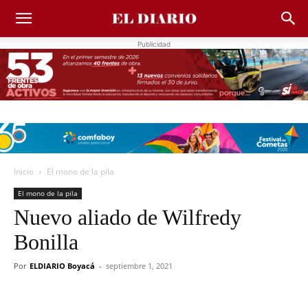
Publicidad
Inicio
El mono de la pila
El mono de la pila
Nuevo aliado de Wilfredy
Bonilla
Por
ELDIARIO Boyacá
-
septiembre 1, 2021