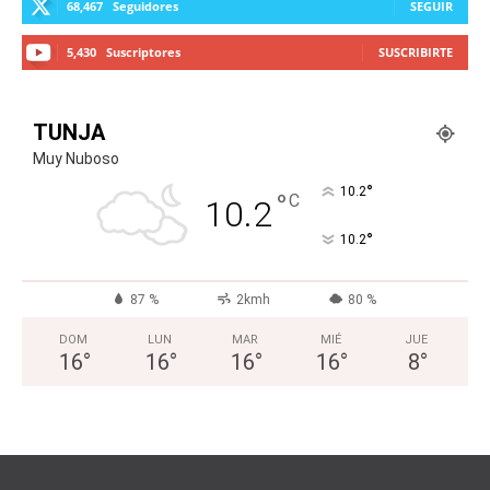
68,467
Seguidores
SEGUIR
5,430
Suscriptores
SUSCRIBIRTE
TUNJA
Muy Nuboso
°
10.2
°
C
10.2
°
10.2
87 %
2kmh
80 %
DOM
LUN
MAR
MIÉ
JUE
16
°
16
°
16
°
16
°
8
°