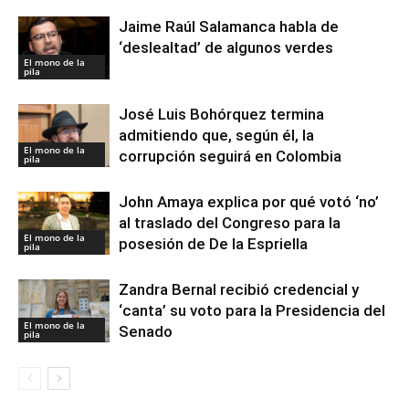
Jaime Raúl Salamanca habla de
‘deslealtad’ de algunos verdes
El mono de la
pila
José Luis Bohórquez termina
admitiendo que, según él, la
El mono de la
corrupción seguirá en Colombia
pila
John Amaya explica por qué votó ‘no’
al traslado del Congreso para la
El mono de la
posesión de De la Espriella
pila
Zandra Bernal recibió credencial y
‘canta’ su voto para la Presidencia del
El mono de la
Senado
pila