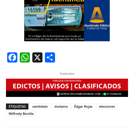
Facebook
WhatsApp
X
Share
Publicidad
ETIQUETAS
candidato
duitama
Édgar Rojas
elecciones
Wilfredy Bonilla