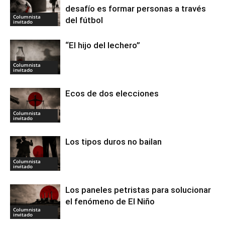
desafío es formar personas a través
Columnista
del fútbol
invitado
“El hijo del lechero”
Columnista
invitado
Ecos de dos elecciones
Columnista
invitado
Los tipos duros no bailan
Columnista
invitado
Los paneles petristas para solucionar
el fenómeno de El Niño
Columnista
invitado