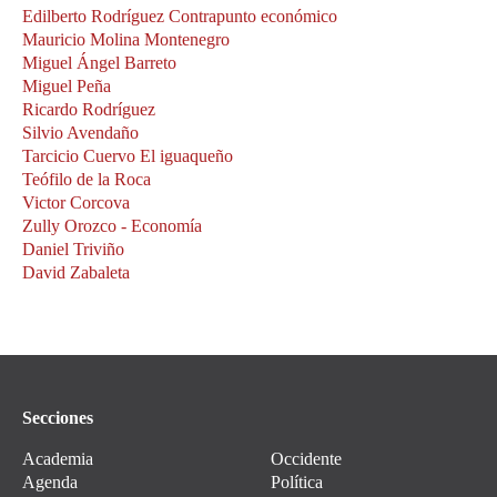
Edilberto Rodríguez Contrapunto económico
Mauricio Molina Montenegro
Miguel Ángel Barreto
Miguel Peña
Ricardo Rodríguez
Silvio Avendaño
Tarcicio Cuervo El iguaqueño
Teófilo de la Roca
Victor Corcova
Zully Orozco - Economía
Daniel Triviño
David Zabaleta
Secciones
Academia
Occidente
Agenda
Política