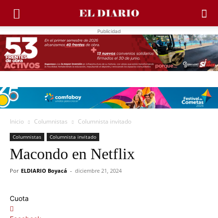
Publicidad
Inicio
Columnistas
Columnista invitado
Columnistas
Columnista invitado
Macondo en Netflix
Por
ELDIARIO Boyacá
-
diciembre 21, 2024
Cuota