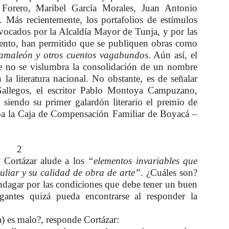
 Forero, Maribel García Morales, Juan Antonio
 Más recientemente, los portafolios de estímulos
onvocados por la Alcaldía Mayor de Tunja, y por las
amento, han permitido que se publiquen obras como
amaleón y otros cuentos vagabundos
. Aún así, el
 no se vislumbra la consolidación de un nombre
a literatura nacional. No obstante, es de señalar
allegos, el escritor Pablo Montoya Campuzano,
, siendo su primer galardón literario el premio de
ba la Caja de Compensación Familiar de Boyacá –
2
o Cortázar alude a los
“elementos invariables que
liar y su calidad de obra de arte”
. ¿Cuáles son?
indagar por las condiciones que debe tener un buen
rogantes quizá pueda encontrarse al responder la
a) es malo?, responde Cortázar: