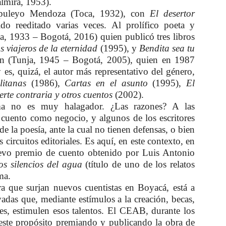
lmira, 1953).
puleyo Mendoza (Toca, 1932), con
El desertor
do reeditado varias veces. Al prolífico poeta y
a, 1933 – Bogotá, 2016) quien publicó tres libros
s viajeros de la eternidad
(1995), y
Bendita sea tu
 (Tunja, 1945 – Bogotá, 2005), quien en 1987
s, quizá, el autor más representativo del género,
litanas
(1986),
Cartas en el asunto
(1995),
El
erte contraria y otros cuentos
(2002).
a no es muy halagador. ¿Las razones? A las
el cuento como negocio, y algunos de los escritores
de la poesía, ante la cual no tienen defensas, o bien
s circuitos editoriales. Es aquí, en este contexto, en
nuevo premio de cuento obtenido por Luis Antonio
os silencios del agua
(título de uno de los relatos
ma.
ra que surjan nuevos cuentistas en Boyacá, está a
ivadas que, mediante estímulos a la creación, becas,
ones, estimulen esos talentos. El CEAB, durante los
este propósito premiando y publicando la obra de