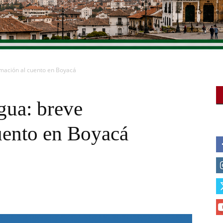
imación al cuento en Boyacá
agua: breve
uento en Boyacá