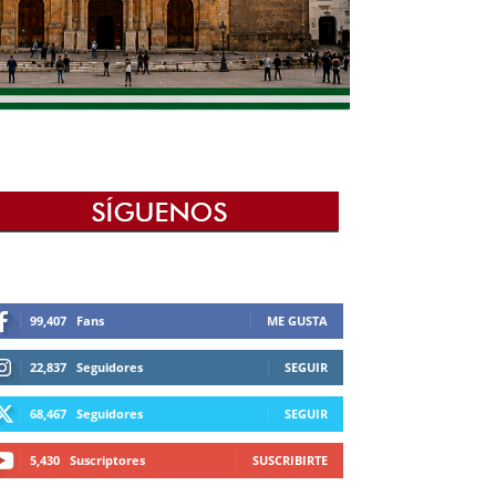
99,407
Fans
ME GUSTA
22,837
Seguidores
SEGUIR
68,467
Seguidores
SEGUIR
5,430
Suscriptores
SUSCRIBIRTE