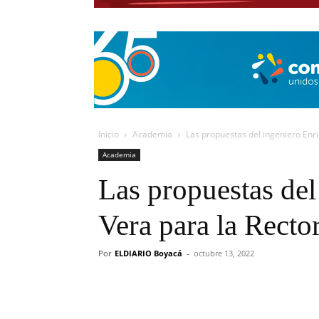
Inicio
Academia
Las propuestas del ingeniero Enri
Academia
Las propuestas del
Vera para la Recto
Por
ELDIARIO Boyacá
-
octubre 13, 2022
Cuota