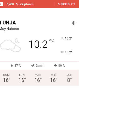
5,430
Suscriptores
SUSCRIBIRTE
TUNJA
Muy Nuboso
°
10.2
°
C
10.2
°
10.2
87 %
2kmh
80 %
DOM
LUN
MAR
MIÉ
JUE
16
°
16
°
16
°
16
°
8
°