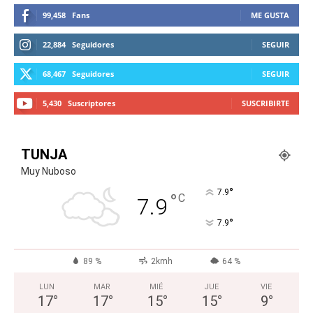
99,458
Fans
ME GUSTA
22,884
Seguidores
SEGUIR
68,467
Seguidores
SEGUIR
5,430
Suscriptores
SUSCRIBIRTE
TUNJA
Muy Nuboso
°
7.9
°
C
7.9
°
7.9
89 %
2kmh
64 %
LUN
MAR
MIÉ
JUE
VIE
17
°
17
°
15
°
15
°
9
°