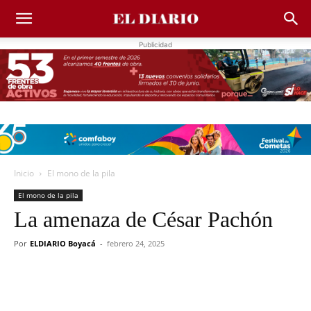
Publicidad
Inicio
El mono de la pila
El mono de la pila
La amenaza de César Pachón
Por
ELDIARIO Boyacá
-
febrero 24, 2025