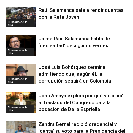
Raúl Salamanca sale a rendir cuentas
con la Ruta Joven
El mono de la
pila
Jaime Raúl Salamanca habla de
‘deslealtad’ de algunos verdes
El mono de la
pila
José Luis Bohórquez termina
admitiendo que, según él, la
El mono de la
corrupción seguirá en Colombia
pila
John Amaya explica por qué votó ‘no’
al traslado del Congreso para la
El mono de la
posesión de De la Espriella
pila
Zandra Bernal recibió credencial y
‘canta’ su voto para la Presidencia del