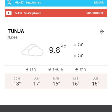
68,467
Seguidores
SEGUIR
5,430
Suscriptores
SUSCRIBIRTE
TUNJA
Nubes
°
9.8
°
C
9.8
°
9.8
89 %
1.6kmh
97 %
DOM
LUN
MAR
MIÉ
JUE
18
°
17
°
16
°
16
°
16
°