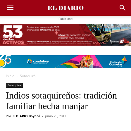
Publicidad
Inicio
Sotaquirá
Sotaquirá
Indios sotaquireños: tradición
familiar hecha manjar
Por
ELDIARIO Boyacá
-
junio 23, 2017