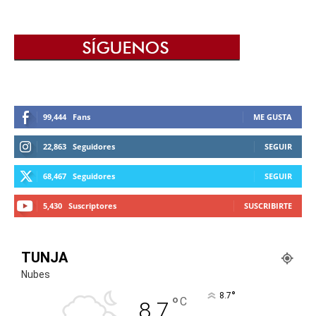
99,444
Fans
ME GUSTA
22,863
Seguidores
SEGUIR
68,467
Seguidores
SEGUIR
5,430
Suscriptores
SUSCRIBIRTE
TUNJA
Nubes
°
8.7
°
C
8.7