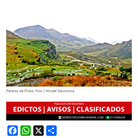
Páramo de Pisba. Foto | Hisrael Garzonroa
Facebook
WhatsApp
X
Share