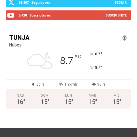
68,467
Seguidores
SEGUIR
5,430
Suscriptores
SUSCRIBIRTE
TUNJA
Nubes
°
8.7
°
C
8.7
°
8.7
86 %
1.9kmh
96 %
SÁB
DOM
LUN
MAR
MIÉ
16
°
15
°
15
°
15
°
15
°