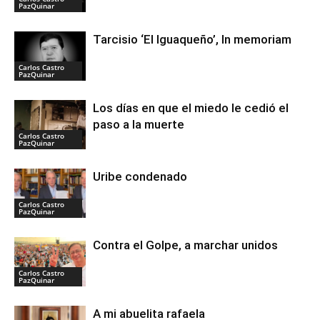
PazQuinar
Tarcisio ‘El Iguaqueño’, In memoriam
Carlos Castro
PazQuinar
Los días en que el miedo le cedió el
paso a la muerte
Carlos Castro
PazQuinar
Uribe condenado
Carlos Castro
PazQuinar
Contra el Golpe, a marchar unidos
Carlos Castro
PazQuinar
A mi abuelita rafaela