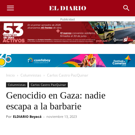
Publicidad
Inicio
Columnistas
Carlos Castro PazQuinar
Columnistas
Carlos Castro PazQuinar
Genocidio en Gaza: nadie
escapa a la barbarie
Por
ELDIARIO Boyacá
-
noviembre 13, 2023