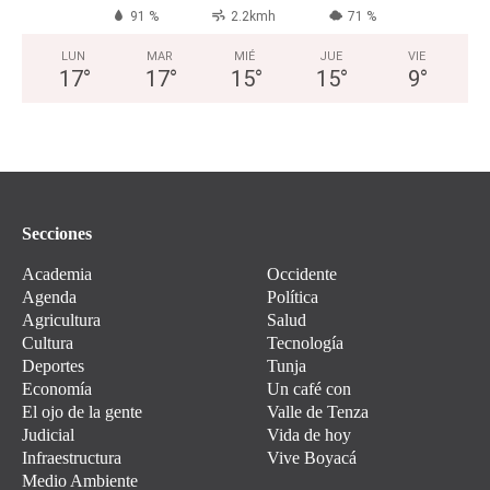
91 %
2.2kmh
71 %
LUN
MAR
MIÉ
JUE
VIE
17
°
17
°
15
°
15
°
9
°
Secciones
Academia
Occidente
Agenda
Política
Agricultura
Salud
Cultura
Tecnología
Deportes
Tunja
Economía
Un café con
El ojo de la gente
Valle de Tenza
Judicial
Vida de hoy
Infraestructura
Vive Boyacá
Medio Ambiente