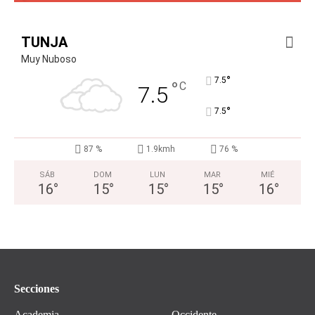
TUNJA
Muy Nuboso
°
7.5
°
C
7.5
°
7.5
87 %
1.9kmh
76 %
SÁB
DOM
LUN
MAR
MIÉ
16
°
15
°
15
°
15
°
16
°
Secciones
Academia
Occidente