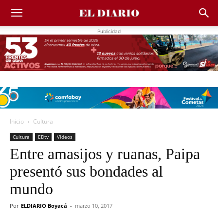
Publicidad
Inicio
Cultura
Cultura
EDtv
Videos
Entre amasijos y ruanas, Paipa
presentó sus bondades al
mundo
Por
ELDIARIO Boyacá
-
marzo 10, 2017