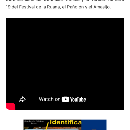
19 del Festival de la Ruana, el Pañolón y el Amasijo.