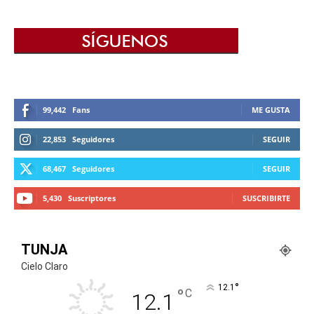
99,442
Fans
ME GUSTA
22,853
Seguidores
SEGUIR
68,467
Seguidores
SEGUIR
5,430
Suscriptores
SUSCRIBIRTE
TUNJA
Cielo Claro
°
12.1
°
C
12.1