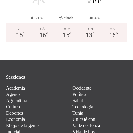
°
12.1
71 %
2kmh
4 %
VIE
SÁB
DOM
LUN
MAR
15
°
16
°
15
°
13
°
16
°
Secciones
Academia
Occidente
Agenda
Política
Agricultura
Salud
Cultura
Tecnología
Deportes
Tunja
Economía
Un café con
El ojo de la gente
Valle de Tenza
Judicial
Vida de hoy