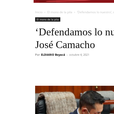
Inicio
El mono de la pila
‘Defendamos lo nuestro’, 
El mono de la pila
‘Defendamos lo nue
José Camacho
Por
ELDIARIO Boyacá
-
octubre 4, 2021
Cuota