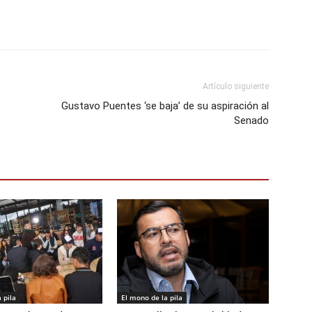
Artículo siguiente
Gustavo Puentes ‘se baja’ de su aspiración al
Senado
 pila
El mono de la pila