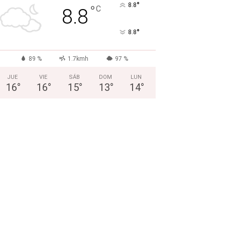
°
8.8
°
C
8.8
°
8.8
89 %
1.7kmh
97 %
JUE
VIE
SÁB
DOM
LUN
16
°
16
°
15
°
13
°
14
°