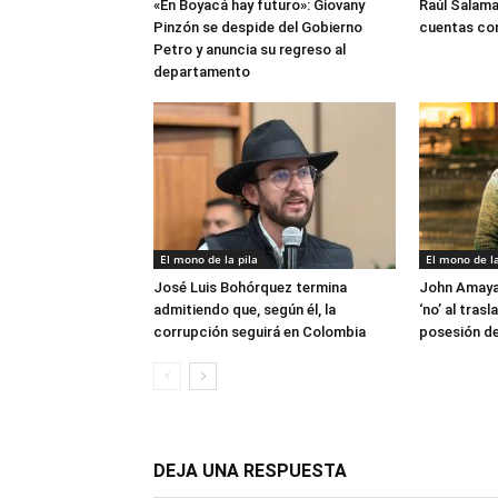
«En Boyacá hay futuro»: Giovany
Raúl Salama
Pinzón se despide del Gobierno
cuentas con
Petro y anuncia su regreso al
departamento
El mono de la pila
El mono de la
José Luis Bohórquez termina
John Amaya 
admitiendo que, según él, la
‘no’ al tras
corrupción seguirá en Colombia
posesión de 
DEJA UNA RESPUESTA