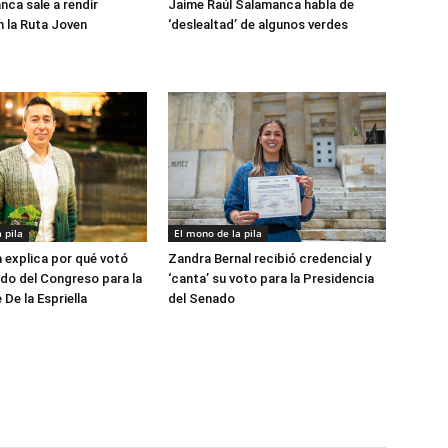
nca sale a rendir
Jaime Raúl Salamanca habla de
 la Ruta Joven
‘deslealtad’ de algunos verdes
 pila
El mono de la pila
explica por qué votó
Zandra Bernal recibió credencial y
lado del Congreso para la
‘canta’ su voto para la Presidencia
De la Espriella
del Senado