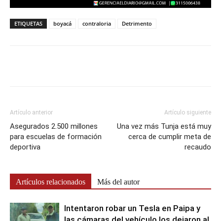
ETIQUETAS
boyacá
contraloria
Detrimento
Artículo anterior
Artículo siguiente
Asegurados 2.500 millones
Una vez más Tunja está muy
para escuelas de formación
cerca de cumplir meta de
deportiva
recaudo
Artículos relacionados
Más del autor
Intentaron robar un Tesla en Paipa y
las cámaras del vehículo los dejaron al