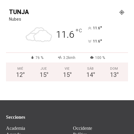
TUNJA
Nubes
°
11.6
°
C
11.6
°
11.6
76 %
3.2kmh
100 %
MIÉ
JUE
VIE
SÁB
DOM
12
°
15
°
15
°
14
°
13
°
Secciones
Academia
Occidente