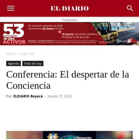
Publicidad
Inicio
Agenda
Agenda
Vida de hoy
Conferencia: El despertar de la
Conciencia
Por
ELDIARIO Boyacá
-
marzo 31, 2023