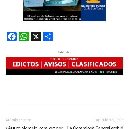
Facebook
WhatsApp
X
Share
Publicidad
Artículo anterior
Artículo siguiente
¿Arturo Montejo, otra vez por
La Contraloría General emitió