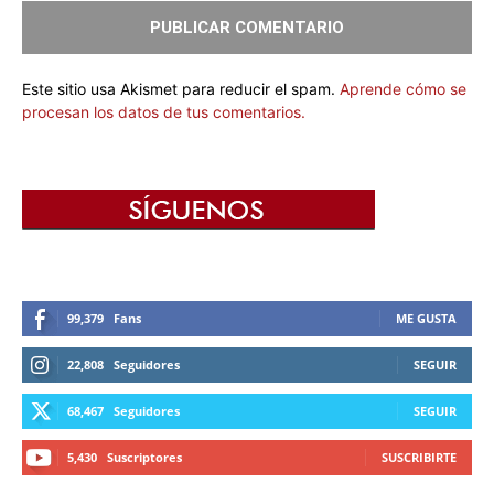
Este sitio usa Akismet para reducir el spam.
Aprende cómo se
procesan los datos de tus comentarios.
99,379
Fans
ME GUSTA
22,808
Seguidores
SEGUIR
68,467
Seguidores
SEGUIR
5,430
Suscriptores
SUSCRIBIRTE