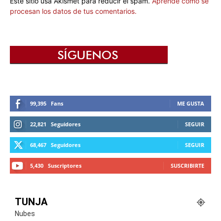
Este sitio usa Akismet para reducir el spam.
Aprende cómo se
procesan los datos de tus comentarios.
99,395
Fans
ME GUSTA
22,821
Seguidores
SEGUIR
68,467
Seguidores
SEGUIR
5,430
Suscriptores
SUSCRIBIRTE
TUNJA
Nubes