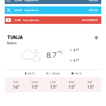
22,863
Seguidores
SEGUIR
68,467
Seguidores
SEGUIR
5,430
Suscriptores
SUSCRIBIRTE
TUNJA
Nubes
°
8.7
°
C
8.7
°
8.7
86 %
1.9kmh
96 %
SÁB
DOM
LUN
MAR
MIÉ
16
°
15
°
15
°
15
°
15
°