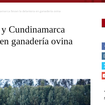
amarca llevan la delantera en ganadería ovina
a y Cundinamarca
 en ganadería ovina