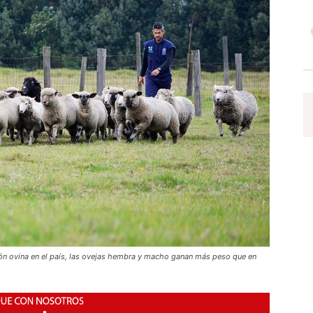
ón ovina en el país, las ovejas hembra y macho ganan más peso que en