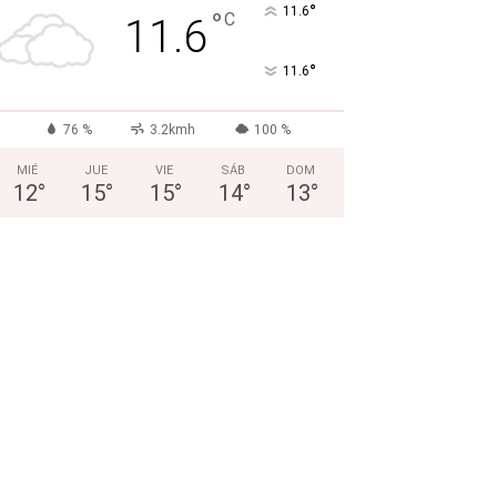
°
11.6
°
C
11.6
°
11.6
76 %
3.2kmh
100 %
MIÉ
JUE
VIE
SÁB
DOM
12
°
15
°
15
°
14
°
13
°