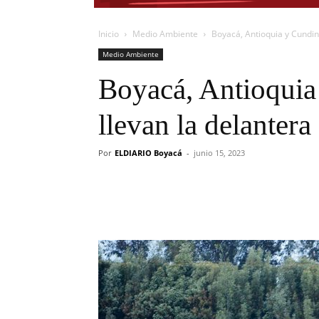
Inicio
Medio Ambiente
Boyacá, Antioquia y Cundin
Medio Ambiente
Boyacá, Antioqui
llevan la delantera
Por
ELDIARIO Boyacá
-
junio 15, 2023
Cuota