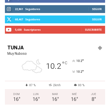
22,861
Seguidores
SEGUIR
68,467
Seguidores
SEGUIR
5,430
Suscriptores
SUSCRIBIRTE
TUNJA
Muy Nuboso
°
10.2
°
C
10.2
°
10.2
87 %
2kmh
80 %
DOM
LUN
MAR
MIÉ
JUE
16
°
16
°
16
°
16
°
8
°