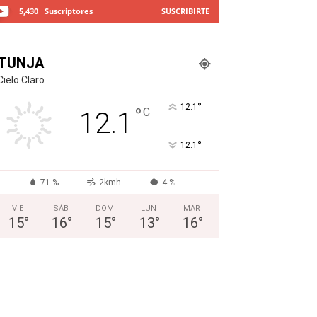
5,430
Suscriptores
SUSCRIBIRTE
TUNJA
Cielo Claro
°
12.1
°
C
12.1
°
12.1
71 %
2kmh
4 %
VIE
SÁB
DOM
LUN
MAR
15
°
16
°
15
°
13
°
16
°