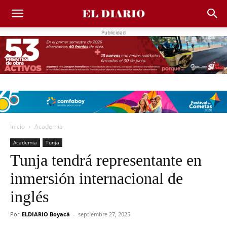
Publicidad
Inicio
Academia
Academia
Tunja
Tunja tendrá representante en
inmersión internacional de
inglés
Por
ELDIARIO Boyacá
-
septiembre 27, 2025