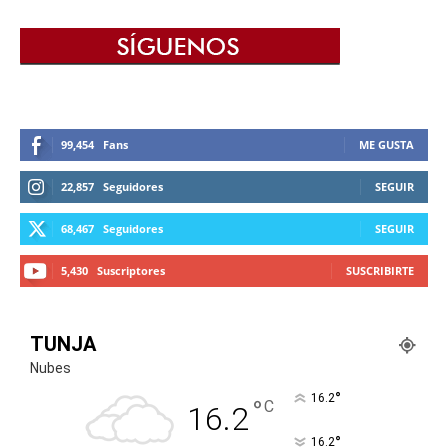
99,454
Fans
ME GUSTA
22,857
Seguidores
SEGUIR
68,467
Seguidores
SEGUIR
5,430
Suscriptores
SUSCRIBIRTE
TUNJA
Nubes
°
16.2
°
C
16.2
°
16.2