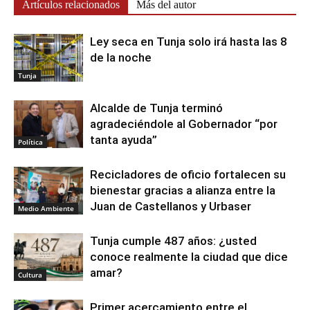
Artículos relacionados
Más del autor
Ley seca en Tunja solo irá hasta las 8
de la noche
Tunja
Alcalde de Tunja terminó
agradeciéndole al Gobernador “por
tanta ayuda”
Política
Recicladores de oficio fortalecen su
bienestar gracias a alianza entre la
Juan de Castellanos y Urbaser
Medio Ambiente
Tunja cumple 487 años: ¿usted
conoce realmente la ciudad que dice
amar?
Cultura
Primer acercamiento entre el