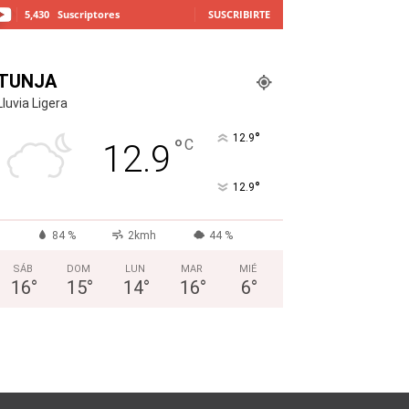
5,430
Suscriptores
SUSCRIBIRTE
TUNJA
Lluvia Ligera
°
12.9
°
C
12.9
°
12.9
84 %
2kmh
44 %
SÁB
DOM
LUN
MAR
MIÉ
16
°
15
°
14
°
16
°
6
°