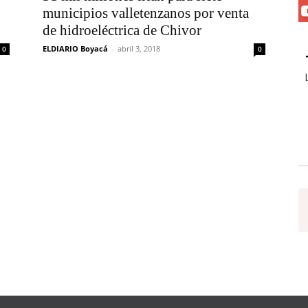
municipios valletenzanos por venta
de hidroeléctrica de Chivor
ELDIARIO Boyacá
-
abril 3, 2018
0
0