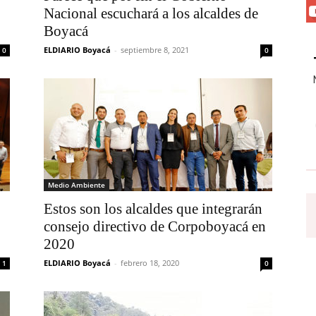
Nacional escuchará a los alcaldes de
Boyacá
ELDIARIO Boyacá
-
septiembre 8, 2021
0
0
Medio Ambiente
Estos son los alcaldes que integrarán
consejo directivo de Corpoboyacá en
2020
ELDIARIO Boyacá
-
febrero 18, 2020
1
0