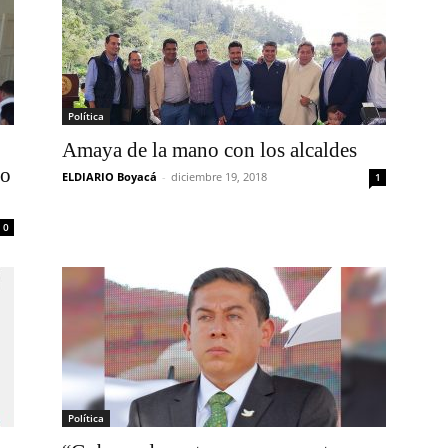
Política
Amaya de la mano con los alcaldes
so
ELDIARIO Boyacá
-
diciembre 19, 2018
1
0
Política