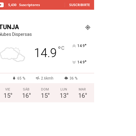
5,430
Suscriptores
SUSCRIBIRTE
TUNJA
Nubes Dispersas
°
14.9
°
C
14.9
°
14.9
65 %
2.6kmh
36 %
VIE
SÁB
DOM
LUN
MAR
15
°
16
°
15
°
13
°
16
°