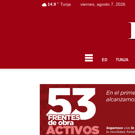
C
14.9
Tunja
viernes, agosto 7, 2026
ED
TUNJA