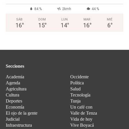
84 %
2kmh
44 %
SÁB
DOM
LUN
MAR
MIÉ
16
°
15
°
14
°
16
°
6
°
Secciones
Academia
Occidente
Agenda
Política
Agricultura
Salud
Cultura
Tecnología
Deportes
Tunja
Economía
Un café con
El ojo de la gente
Valle de Tenza
Judicial
Vida de hoy
Infraestructura
Vive Boyacá