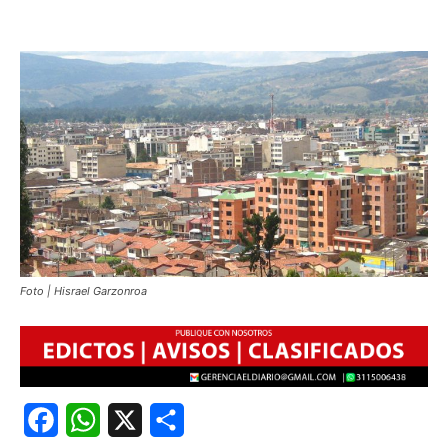
Foto | Hisrael Garzonroa
Facebook
WhatsApp
X
Share