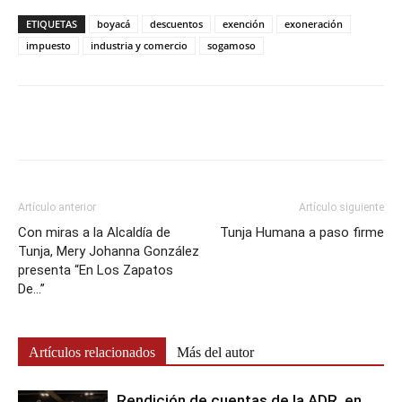
ETIQUETAS
boyacá
descuentos
exención
exoneración
impuesto
industria y comercio
sogamoso
Artículo anterior
Artículo siguiente
Con miras a la Alcaldía de
Tunja Humana a paso firme
Tunja, Mery Johanna González
presenta “En Los Zapatos
De…”
Artículos relacionados
Más del autor
Rendición de cuentas de la ADR, en