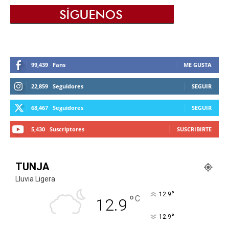
99,439
Fans
ME GUSTA
22,859
Seguidores
SEGUIR
68,467
Seguidores
SEGUIR
5,430
Suscriptores
SUSCRIBIRTE
TUNJA
Lluvia Ligera
°
12.9
°
C
12.9
°
12.9