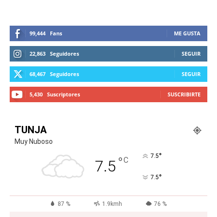
99,444
Fans
ME GUSTA
22,863
Seguidores
SEGUIR
68,467
Seguidores
SEGUIR
5,430
Suscriptores
SUSCRIBIRTE
TUNJA
Muy Nuboso
°
7.5
°
C
7.5
°
7.5
87 %
1.9kmh
76 %