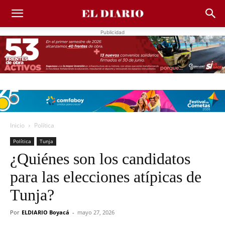
Publicidad
Inicio
Política
Política
Tunja
¿Quiénes son los candidatos
para las elecciones atípicas de
Tunja?
Por
ELDIARIO Boyacá
-
mayo 27, 2026