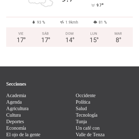
°
9.7
93 %
1.9kmh
81 %
VIE
SÁB
DOM
LUN
MAR
17
°
17
°
14
°
15
°
8
°
Secciones
Academia
Occidente
Agenda
Política
Agricultura
Salud
Cultura
Tecnología
Deportes
Tunja
Economía
Un café con
El ojo de la gente
Valle de Tenza