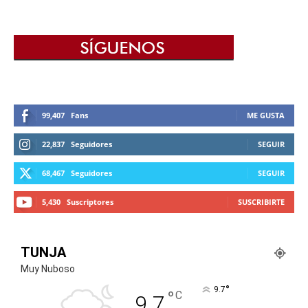
99,407
Fans
ME GUSTA
22,837
Seguidores
SEGUIR
68,467
Seguidores
SEGUIR
5,430
Suscriptores
SUSCRIBIRTE
TUNJA
Muy Nuboso
°
9.7
°
C
9.7