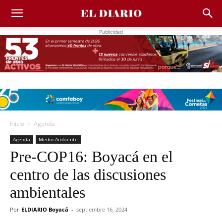
Publicidad
Inicio
Agenda
Agenda
Medio Ambiente
Pre-COP16: Boyacá en el
centro de las discusiones
ambientales
Por
ELDIARIO Boyacá
-
septiembre 16, 2024