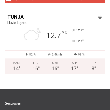
TUNJA
Lluvia Ligera
°
12.7
°
C
12.7
°
12.7
82 %
2.4kmh
98 %
DOM
LUN
MAR
MIÉ
JUE
14
°
16
°
16
°
17
°
8
°
Secciones