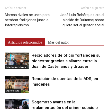
Artículo anterior
Artículo siguiente
Marcas rivales se unen para
José Luis Bohórquez era el
sembrar frailejones junto a
alcalde de Duitama; ahora
Interrapidísimo
quiere ser el gestor social
Artículos relacionados
Más del autor
Recicladores de oficio fortalecen su
bienestar gracias a alianza entre la
Juan de Castellanos y Urbaser
Medio Ambiente
Rendición de cuentas de la ADR, en
imágenes
Agricultura
Sogamoso avanza en la
reglamentación del primer subsidio