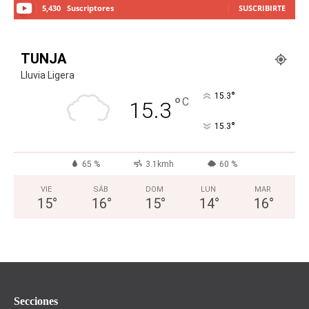
5,430
Suscriptores
SUSCRIBIRTE
TUNJA
Lluvia Ligera
°
15.3
°
C
15.3
°
15.3
65 %
3.1kmh
60 %
VIE
SÁB
DOM
LUN
MAR
15
°
16
°
15
°
14
°
16
°
Secciones