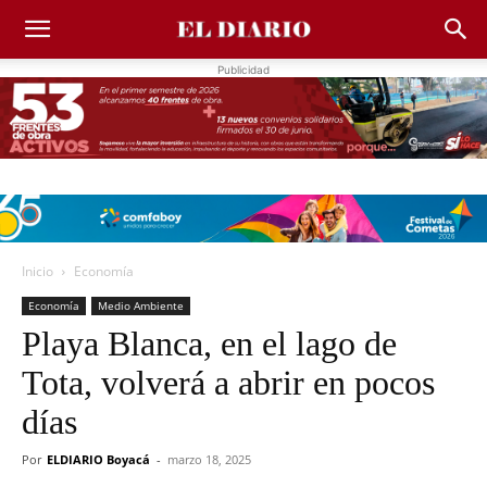
Publicidad
Inicio
Economía
Economía
Medio Ambiente
Playa Blanca, en el lago de
Tota, volverá a abrir en pocos
días
Por
ELDIARIO Boyacá
-
marzo 18, 2025