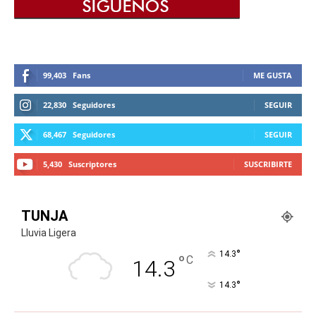
99,403
Fans
ME GUSTA
22,830
Seguidores
SEGUIR
68,467
Seguidores
SEGUIR
5,430
Suscriptores
SUSCRIBIRTE
TUNJA
Lluvia Ligera
°
14.3
°
C
14.3
°
14.3