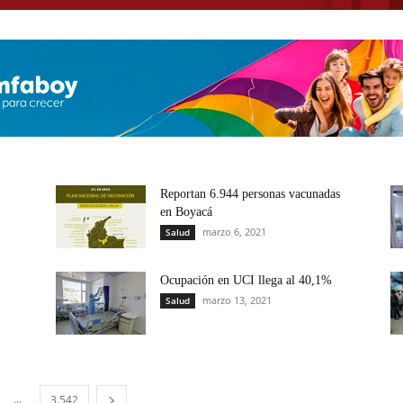
Reportan 6.944 personas vacunadas
en Boyacá
marzo 6, 2021
Salud
Ocupación en UCI llega al 40,1%
marzo 13, 2021
Salud
...
3.542