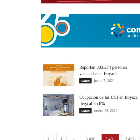
Reportan 333.274 personas
vacunadas en Boyacá
junio 7, 2021
Salud
Ocupación de las UCI en Boyacá
llega al 85,8%
enero 26, 2021
Salud
...
1
3.490
3.491
3.492