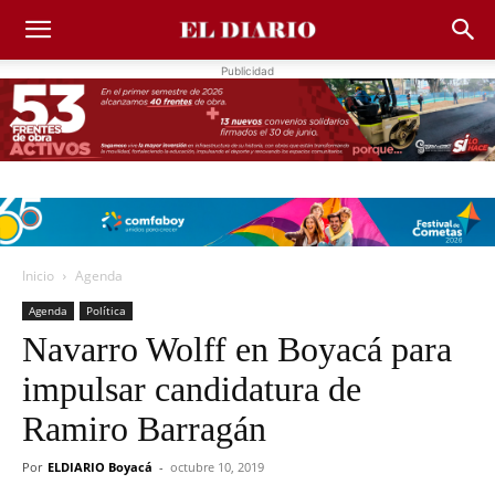
Publicidad
Inicio
Agenda
Agenda
Política
Navarro Wolff en Boyacá para
impulsar candidatura de
Ramiro Barragán
Por
ELDIARIO Boyacá
-
octubre 10, 2019