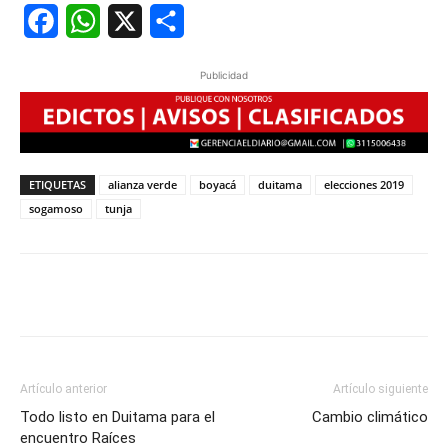
Facebook
WhatsApp
X
Share
Publicidad
ETIQUETAS
alianza verde
boyacá
duitama
elecciones 2019
sogamoso
tunja
Artículo anterior
Artículo siguiente
Todo listo en Duitama para el
Cambio climático
encuentro Raíces