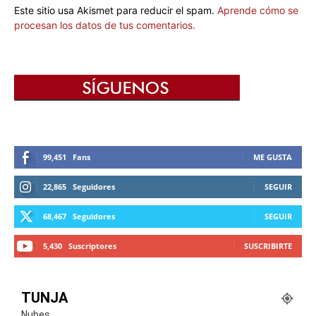
Este sitio usa Akismet para reducir el spam.
Aprende cómo se
procesan los datos de tus comentarios.
99,451
Fans
ME GUSTA
22,865
Seguidores
SEGUIR
68,467
Seguidores
SEGUIR
5,430
Suscriptores
SUSCRIBIRTE
TUNJA
Nubes