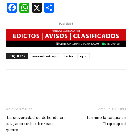
Facebook
WhatsApp
X
Share
Publicidad
ETIQUETAS
manuel restrepo
rector
uptc
Artículo anterior
Artículo siguiente
La universidad se defiende en
Terminó la sequía en
paz, aunque le ofrezcan
Chiquinquirá
guerra