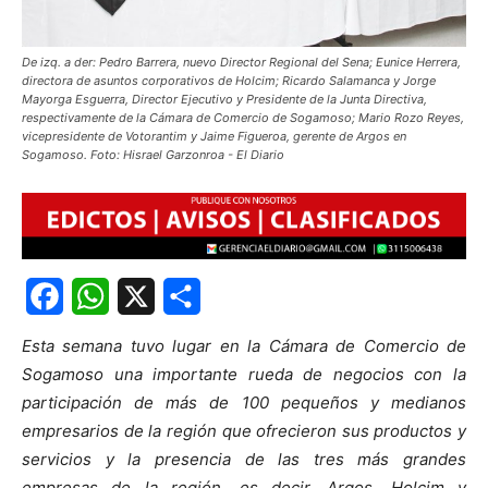
De izq. a der: Pedro Barrera, nuevo Director Regional del Sena; Eunice Herrera,
directora de asuntos corporativos de Holcim; Ricardo Salamanca y Jorge
Mayorga Esguerra, Director Ejecutivo y Presidente de la Junta Directiva,
respectivamente de la Cámara de Comercio de Sogamoso; Mario Rozo Reyes,
vicepresidente de Votorantim y Jaime Figueroa, gerente de Argos en
Sogamoso. Foto: Hisrael Garzonroa - El Diario
Facebook
WhatsApp
X
Share
Esta semana tuvo lugar en la Cámara de Comercio de
Sogamoso una importante rueda de negocios con la
participación de más de 100 pequeños y medianos
empresarios de la región que ofrecieron sus productos y
servicios y la presencia de las tres más grandes
empresas de la región, es decir, Argos, Holcim y