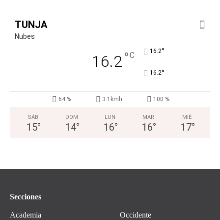
TUNJA
Nubes
°
16.2
°
C
16.2
°
16.2
64 %
3.1kmh
100 %
SÁB
DOM
LUN
MAR
MIÉ
15
°
14
°
16
°
16
°
17
°
Secciones
Academia
Occidente