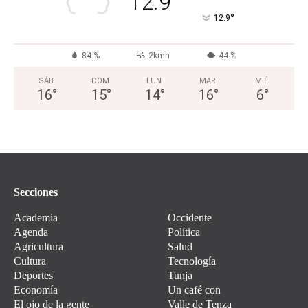
12.9
°
12.9
84 %
2kmh
44 %
SÁB
DOM
LUN
MAR
MIÉ
16
°
15
°
14
°
16
°
6
°
Secciones
Academia
Occidente
Agenda
Política
Agricultura
Salud
Cultura
Tecnología
Deportes
Tunja
Economía
Un café con
El ojo de la gente
Valle de Tenza