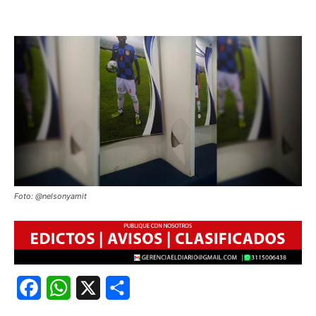
Foto: @nelsonyamit
Facebook
WhatsApp
X
Share