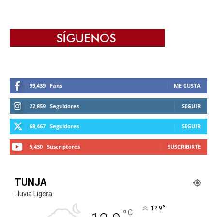
99,439
Fans
ME GUSTA
22,859
Seguidores
SEGUIR
68,467
Seguidores
SEGUIR
5,430
Suscriptores
SUSCRIBIRTE
TUNJA
Lluvia Ligera
°
12.9
°
C