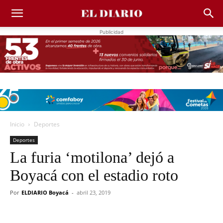
Publicidad
Inicio
Deportes
Deportes
La furia ‘motilona’ dejó a
Boyacá con el estadio roto
Por
ELDIARIO Boyacá
-
abril 23, 2019