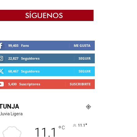
99,403
Fans
ME GUSTA
22,827
Seguidores
SEGUIR
68,467
Seguidores
SEGUIR
5,430
Suscriptores
SUSCRIBIRTE
TUNJA
Lluvia Ligera
°
11.1
°
C
11.1