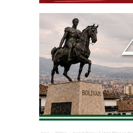
Inicio
Política
Joaquín Perea y Cabeto Pérez se dispu