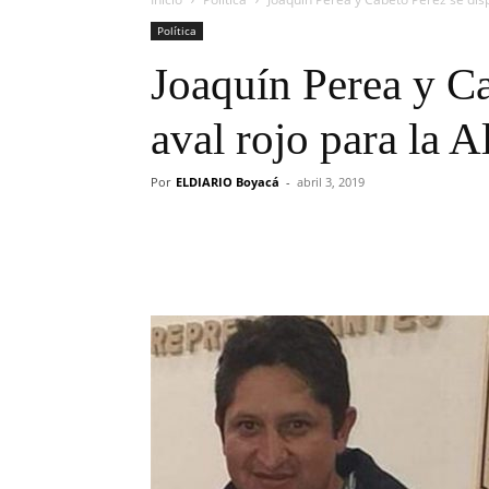
Política
Joaquín Perea y Ca
aval rojo para la A
Por
ELDIARIO Boyacá
-
abril 3, 2019
Cuota