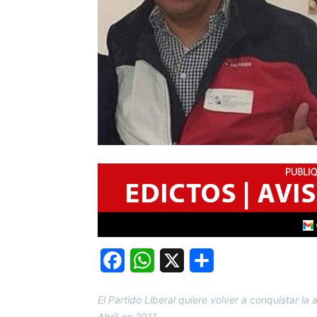
Facebook
WhatsApp
X
Share
El Partido Liberal quiere volver a conquistar la
Abril en 2011.