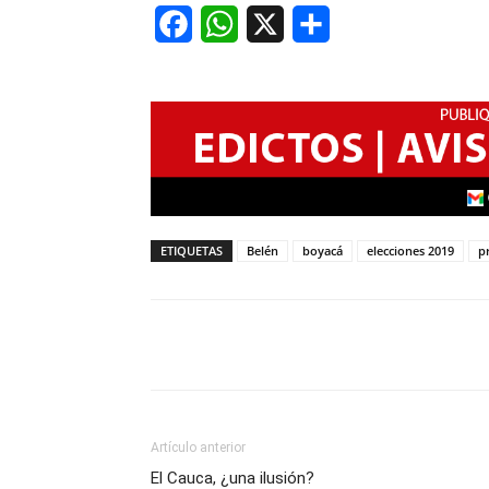
Facebook
WhatsApp
X
Share
ETIQUETAS
Belén
boyacá
elecciones 2019
p
Artículo anterior
El Cauca, ¿una ilusión?