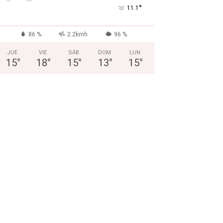
°
11.1
86 %
2.2kmh
96 %
JUE
VIE
SÁB
DOM
LUN
15
°
18
°
15
°
13
°
15
°