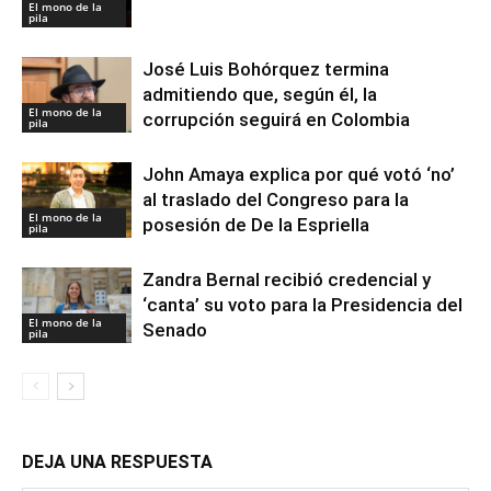
El mono de la
pila
José Luis Bohórquez termina
admitiendo que, según él, la
El mono de la
corrupción seguirá en Colombia
pila
John Amaya explica por qué votó ‘no’
al traslado del Congreso para la
El mono de la
posesión de De la Espriella
pila
Zandra Bernal recibió credencial y
‘canta’ su voto para la Presidencia del
El mono de la
Senado
pila
DEJA UNA RESPUESTA