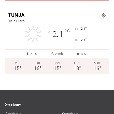
TUNJA
Cielo Claro
°
12.1
°
C
12.1
°
12.1
71 %
2kmh
4 %
VIE
SÁB
DOM
LUN
MAR
15
°
16
°
15
°
13
°
16
°
Secciones
Academia
Occidente