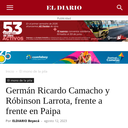
Publicidad
Inicio
El mono de la pila
El mono de la pila
Germán Ricardo Camacho y
Róbinson Larrota, frente a
frente en Paipa
Por
ELDIARIO Boyacá
-
agosto 12, 2023