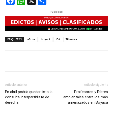
Facebook
WhatsApp
X
Share
Publicidad
ETIQUETAS
aftosa
boyacá
ICA
Tibasosa
Artículo anterior
Artículo siguiente
En abril podría quedar lista la
Profesores y líderes
consulta interpartidista de
ambientales entre los más
derecha
amenazados en Boyacá