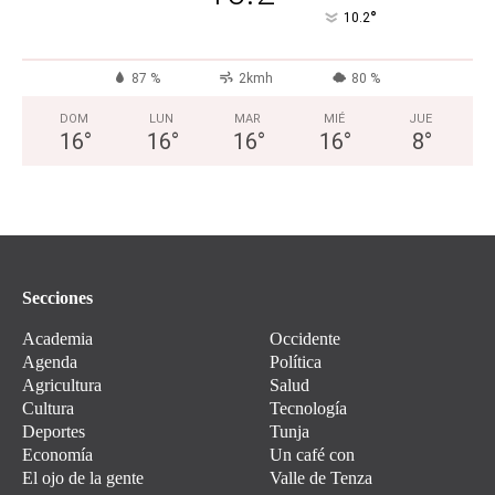
°
10.2
87 %
2kmh
80 %
DOM
LUN
MAR
MIÉ
JUE
16
°
16
°
16
°
16
°
8
°
Secciones
Academia
Occidente
Agenda
Política
Agricultura
Salud
Cultura
Tecnología
Deportes
Tunja
Economía
Un café con
El ojo de la gente
Valle de Tenza