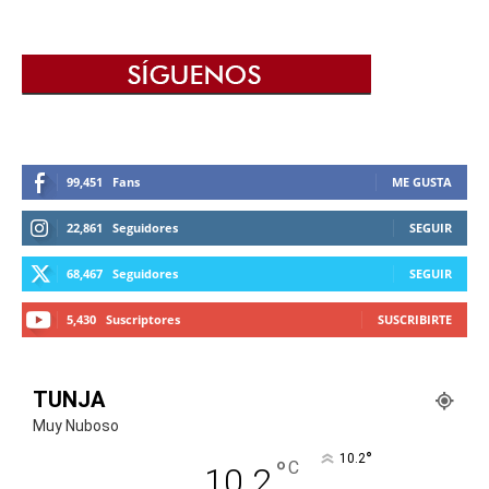
99,451
Fans
ME GUSTA
22,861
Seguidores
SEGUIR
68,467
Seguidores
SEGUIR
5,430
Suscriptores
SUSCRIBIRTE
TUNJA
Muy Nuboso
°
10.2
°
C
10.2