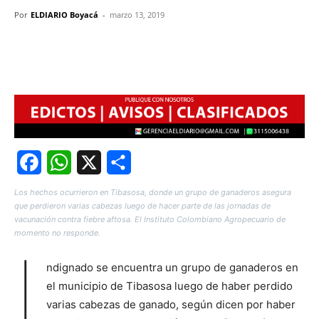
Por
ELDIARIO Boyacá
-
marzo 13, 2019
Facebook
WhatsApp
X
Share
Los hechos ocurrieron en Tibasosa, donde un grupo de ganaderos asegura
que perdieron varias cabezas luego de hacer parte de las jornadas de
vacunación contra fiebre aftosa. El Instituto Colombiano Agropecuario de
momento no responde.
I
ndignado se encuentra un grupo de ganaderos en
el municipio de Tibasosa luego de haber perdido
varias cabezas de ganado, según dicen por haber