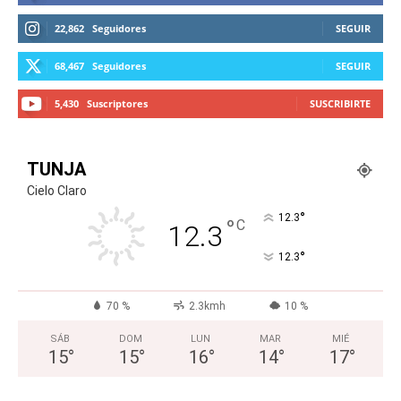
22,862
Seguidores
SEGUIR
68,467
Seguidores
SEGUIR
5,430
Suscriptores
SUSCRIBIRTE
TUNJA
Cielo Claro
°
12.3
°
C
12.3
°
12.3
70 %
2.3kmh
10 %
SÁB
DOM
LUN
MAR
MIÉ
15
°
15
°
16
°
14
°
17
°