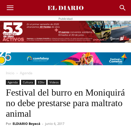
Publicidad
Inicio
Agenda
Agenda
Cultura
EDtv
Videos
Festival del burro en Moniquirá
no debe prestarse para maltrato
animal
Por
ELDIARIO Boyacá
-
junio 6, 2017