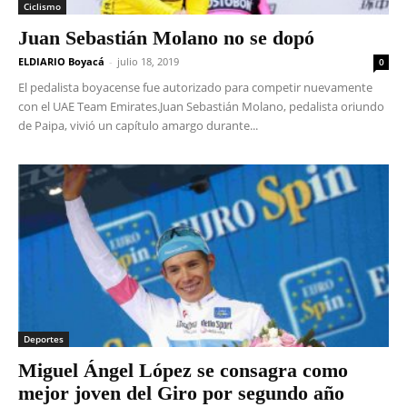
Ciclismo
Juan Sebastián Molano no se dopó
ELDIARIO Boyacá
-
julio 18, 2019
0
El pedalista boyacense fue autorizado para competir nuevamente
con el UAE Team Emirates.Juan Sebastián Molano, pedalista oriundo
de Paipa, vivió un capítulo amargo durante...
Deportes
Miguel Ángel López se consagra como
mejor joven del Giro por segundo año