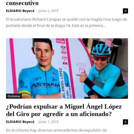
consecutivo
ELDIARIO Boyacá
-
junio 2, 2019
0
El ecuatoriano Richard Carapaz se quedó con la maglia rosa luego de
portarla desde el final de la etapa 14. Este es la primera...
Ciclismo
¿Podrían expulsar a Miguel Ángel López
del Giro por agredir a un aficionado?
ELDIARIO Boyacá
-
junio 1, 2019
0
En el ciclismo hay diversos antecedentes de expulsión de