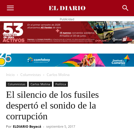
Publicidad
Inicio
Columnistas
Carlos Molina
Columnistas
Carlos Molina
Política
El silencio de los fusiles
despertó el sonido de la
corrupción
Por
ELDIARIO Boyacá
-
septiembre 5, 2017