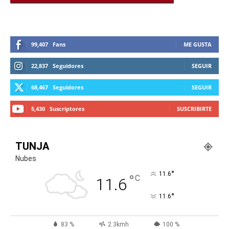
99,407
Fans
ME GUSTA
22,837
Seguidores
SEGUIR
68,467
Seguidores
SEGUIR
5,430
Suscriptores
SUSCRIBIRTE
TUNJA
Nubes
°
11.6
°
C
11.6
°
11.6
83 %
2.3kmh
100 %