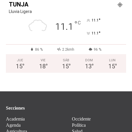
TUNJA
Lluvia Ligera
°
11.1
°
C
11.1
°
11.1
86 %
2.2kmh
96 %
JUE
VIE
SÁB
DOM
LUN
15
°
18
°
15
°
13
°
15
°
Secciones
Academia
Occidente
Agenda
Política
Agricultura
Salud