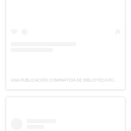
UNA PUBLICACIÓN COMPARTIDA DE BIBLIOTECA PÚBLICA MUNICIPAL ZENÓN SOLANO RICAURTE (@BIBLIOTECAZENONSOLANODUITAMA)