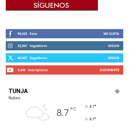
99,423
Fans
ME GUSTA
22,847
Seguidores
SEGUIR
68,467
Seguidores
SEGUIR
5,430
Suscriptores
SUSCRIBIRTE
TUNJA
Nubes
°
8.7
°
C
8.7
°
8.7