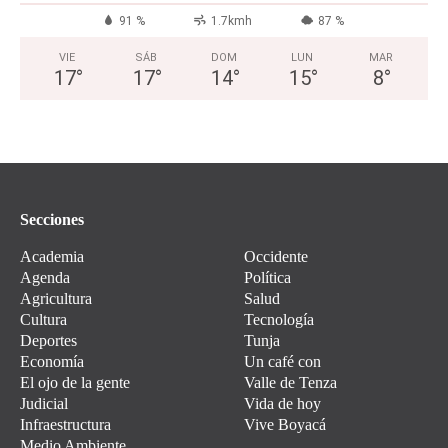
91 %
1.7kmh
87 %
VIE
SÁB
DOM
LUN
MAR
17
°
17
°
14
°
15
°
8
°
Secciones
Academia
Occidente
Agenda
Política
Agricultura
Salud
Cultura
Tecnología
Deportes
Tunja
Economía
Un café con
El ojo de la gente
Valle de Tenza
Judicial
Vida de hoy
Infraestructura
Vive Boyacá
Medio Ambiente